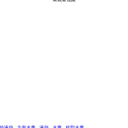
箱液袋
方形水囊
液袋
水囊
枕型水囊