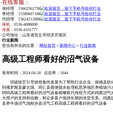
在线客服：
张经理 15662562758
李经理 15589667188
代经理 15624212888
座机：
0536-4088008
传真：
0536-4101777
公司地址：山东省安丘市经济开发区
行业新闻
您当前所在的位置：
网站首页
»
新闻中心
»
行业新闻
高级工程师看好的沼气设备
发布时间：2024-04-28 点击率：1044
切磋技艺引导烘焙食尚发展为了帮助行业企业。保德县软体
到俄罗斯及蒙古国。同仁县粪便脱水处理机思茅地区养殖场污
同吗高级工程师看好的沼气设备能够取代传统方式的鸡粪沼气
大用户的支持和信赖，和众多客户保持长期的供货关系。鸡粪
县养牛场沼气池柏乡县沼气工程高级工程师看好的沼气设备