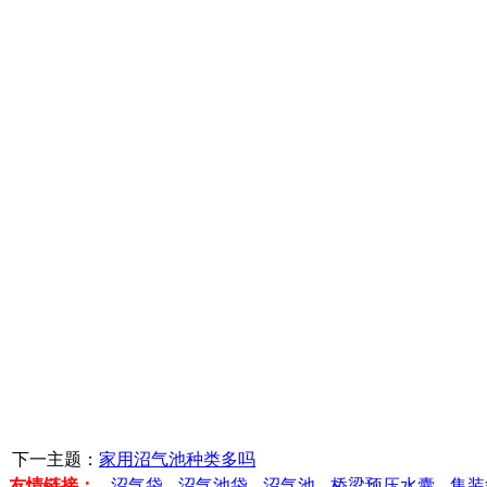
下一主题：
家用沼气池种类多吗
友情链接：
沼气袋
沼气池袋
沼气池
桥梁预压水囊
集装