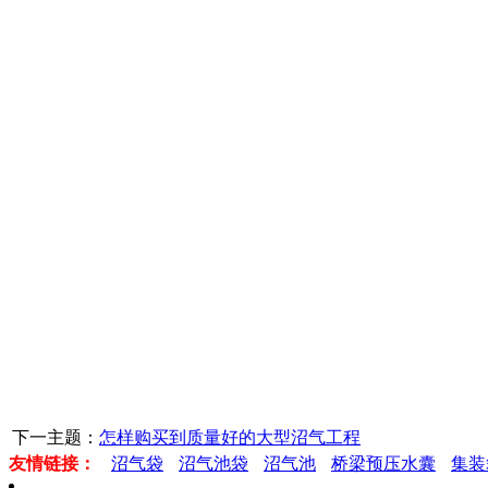
下一主题：
怎样购买到质量好的大型沼气工程
友情链接：
沼气袋
沼气池袋
沼气池
桥梁预压水囊
集装