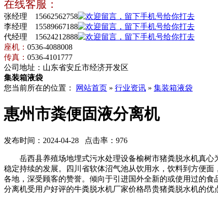
在线客服：
张经理 15662562758
李经理 15589667188
代经理 15624212888
座机：
0536-4088008
传真：
0536-4101777
公司地址：山东省安丘市经济开发区
集装箱液袋
您当前所在的位置：
网站首页
»
行业资讯
»
集装箱液袋
惠州市粪便固液分离机
发布时间：2024-04-28 点击率：976
岳西县养殖场地埋式污水处理设备榆树市猪粪脱水机真心为
稳定持续的发展。四川省软体沼气池从饮用水，饮料到方便面
各地，深受顾客的赞誉。倾向于引进国外全新的或使用过的食
分离机受用户好评的牛粪脱水机厂家价格昂贵猪粪脱水机的优