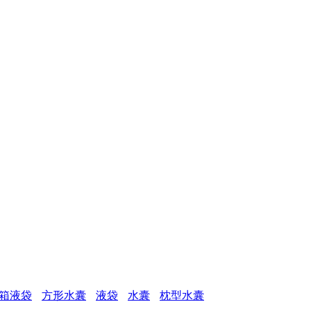
箱液袋
方形水囊
液袋
水囊
枕型水囊