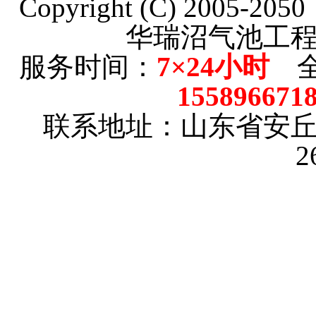
Copyright (C) 2005-20
华瑞沼气池工
服务时间：
7×24小时
全
15589667
联系地址：山东省安
2