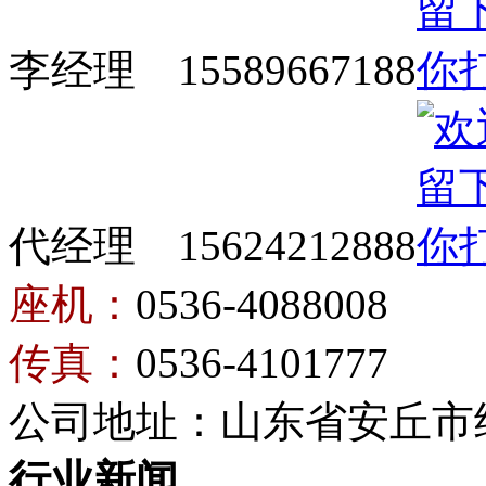
李经理 15589667188
代经理 15624212888
座机：
0536-4088008
传真：
0536-4101777
公司地址：山东省安丘市
行业新闻