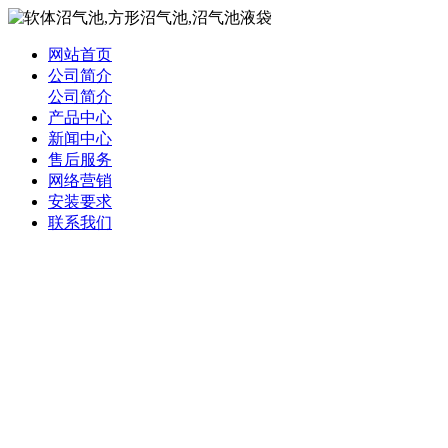
网站首页
公司简介
公司简介
产品中心
新闻中心
售后服务
网络营销
安装要求
联系我们