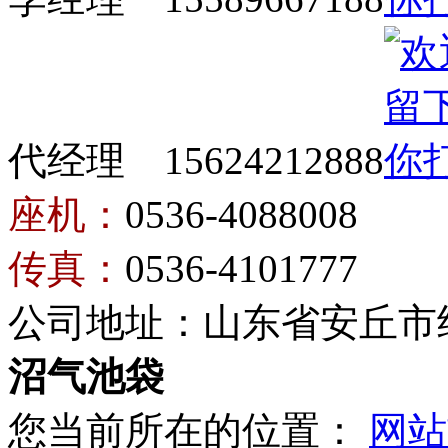
代经理 15624212888
座机：
0536-4088008
传真：
0536-4101777
公司地址：山东省安丘市
沼气池袋
您当前所在的位置：
网站