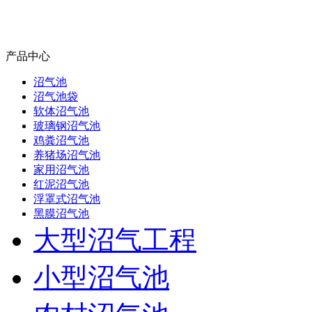
产品中心
沼气池
沼气池袋
软体沼气池
玻璃钢沼气池
鸡粪沼气池
养猪场沼气池
家用沼气池
红泥沼气池
浮罩式沼气池
黑膜沼气池
大型沼气工程
小型沼气池